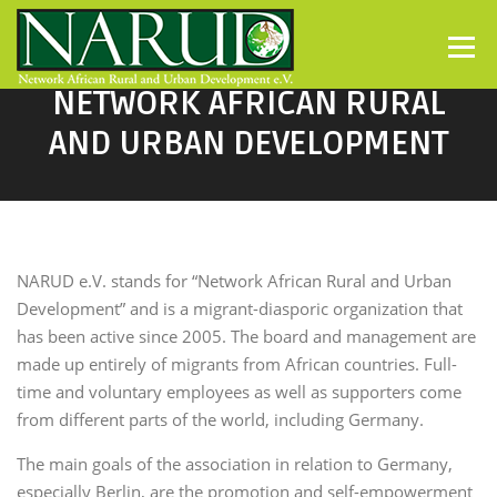
Direkt zum Inhalt
Menü
NETWORK AFRICAN RURAL
AND URBAN DEVELOPMENT
NARUD e.V. stands for “Network African Rural and Urban
Development” and is a migrant-diasporic organization that
has been active since 2005. The board and management are
made up entirely of migrants from African countries. Full-
time and voluntary employees as well as supporters come
from different parts of the world, including Germany.
The main goals of the association in relation to Germany,
especially Berlin, are the promotion and self-empowerment