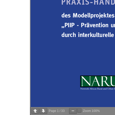
Page
1
/
33
Zoom
100%