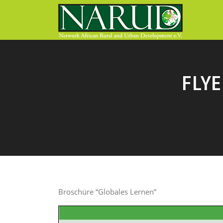
Direkt zum Inhalt
FLY
Broschüre “Globales Lernen”