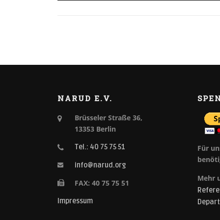
NARUD E.V.
SPE
Brüsseler Straße 36,
13353 Berlin
Tel.: 40 75 75 51
Für un
benöti
info@narud.org
Mehr 
FAX: 40 75 75 51
Refere
Impressum
Depar