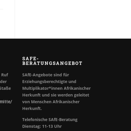
SAFE-
BERATUNGSANGEBOT
Ruf
SAfE-Angebote sind für
oder
Erziehungsberechtigte und
 Staße
Multiplikator*innen Afrikanischer
Herkunft und sie werden geleitet
von Menschen Afrikanischer
mitte/
Herkunft.
Telefonische SAfE-Beratung
Dienstag: 11-13 Uhr