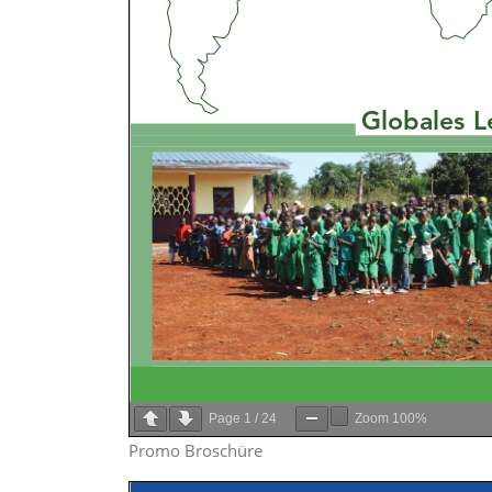
Page
1
/
24
Zoom
100%
Promo Broschüre