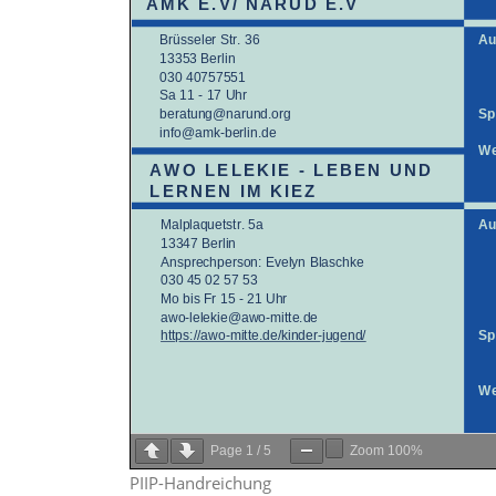
Page
1
/
5
Zoom
100%
PIIP-Handreichung