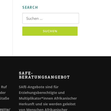
SEARCH
Suchen nach:
SAFE-
BERATUNGSANGEBOT
Ruf
SAfE-Angebote sind für
oder
Erziehungsberechtigte und
 Staße
Multiplikator*innen Afrikanischer
Herkunft und sie werden geleitet
von Menschen Afrikanischer
mitte/