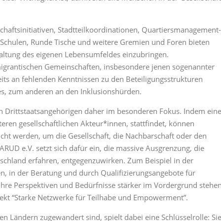
schaftsinitiativen, Stadtteilkoordinationen, Quartiersmanagement-
n Schulen, Runde Tische und weitere Gremien und Foren bieten
staltung des eigenen Lebensumfeldes einzubringen.
migrantischen Gemeinschaften, insbesondere jenen sogenannter
seits an fehlenden Kenntnissen zu den Beteiligungsstrukturen
ses, zum anderen an den Inklusionshürden.
on Drittstaatsangehörigen daher im besonderen Fokus. Indem ein
ren gesellschaftlichen Akteur*innen, stattfindet, können
ucht werden, um die Gesellschaft, die Nachbarschaft oder den
ARUD e.V. setzt sich dafür ein, die massive Ausgrenzung, die
chland erfahren, entgegenzuwirken. Zum Beispiel in der
 in der Beratung und durch Qualifizierungsangebote für
ihre Perspektiven und Bedürfnisse stärker im Vordergrund stehe
ojekt “Starke Netzwerke für Teilhabe und Empowerment”.
en Ländern zugewandert sind, spielt dabei eine Schlüsselrolle: Si