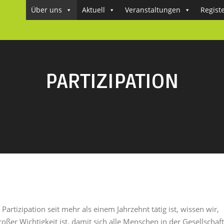
Über uns
Aktuell
Veranstaltungen
Regist
PARTIZIPATION
 Partizipation seit mehr als einem Jahrzehnt tätig ist, wissen wir,
oßer Wichtigkeit ist, damit sich alle Menschen in der Gesellschaft