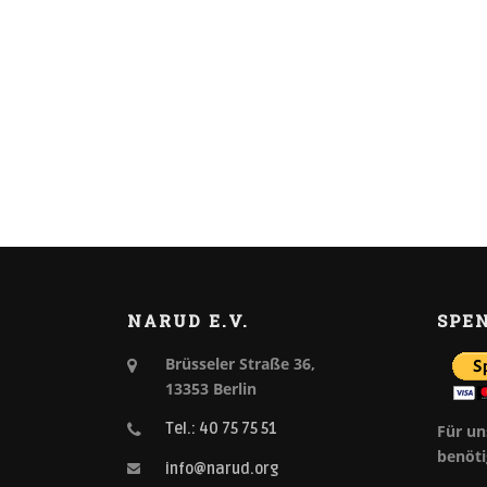
NARUD E.V.
SPE
Brüsseler Straße 36,
13353 Berlin
Tel.: 40 75 75 51
Für un
benöti
info@narud.org