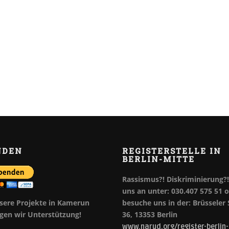
NDEN
REGISTERSTELLE IN
BERLIN-MITTE
Rassismus?! Diskriminierung?!
uns an unter: 030.407 575 51 
sere Projekte in Kamerun
besuche uns in der: Brüsseler
gen wir Unterstützung!
36, 13353 Berlin
www.narud.org/register-berlin-