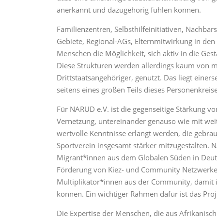
anerkannt und dazugehörig fühlen können.
Familienzentren, Selbsthilfeinitiativen, Nachbar
Gebiete, Regional-AGs, Elternmitwirkung in de
Menschen die Möglichkeit, sich aktiv in die Ge
Diese Strukturen werden allerdings kaum von 
Drittstaatsangehöriger, genutzt. Das liegt einer
seitens eines großen Teils dieses Personenkrei
Für NARUD e.V. ist die gegenseitige Stärkung v
Vernetzung, untereinander genauso wie mit weite
wertvolle Kenntnisse erlangt werden, die gebra
Sportverein insgesamt stärker mitzugestalten. N
Migrant*innen aus dem Globalen Süden in Deuts
Förderung von Kiez- und Community Netzwerken,
Multiplikator*innen aus der Community, damit 
können. Ein wichtiger Rahmen dafür ist das Pr
Die Expertise der Menschen, die aus Afrikanisch