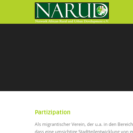
Direkt zum Inhalt
Partizipation
Als migrantischer Verein, der u.a. in den Bereich
dass eine umsichtige Stadtteilentwicklung von gr