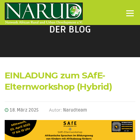
Direkt zum Inhalt
Menü
DER BLOG
EINLADUNG zum SAfE-
Elternworkshop (Hybrid)
Autor:
18. März 2025
Narudteam