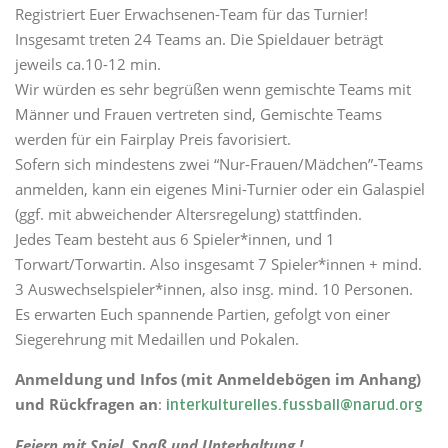
Registriert Euer Erwachsenen-Team für das Turnier!
Insgesamt treten 24 Teams an. Die Spieldauer beträgt
jeweils ca.10-12 min.
Wir würden es sehr begrüßen wenn gemischte Teams mit
Männer und Frauen vertreten sind, Gemischte Teams
werden für ein Fairplay Preis favorisiert.
Sofern sich mindestens zwei “Nur-Frauen/Mädchen”-Teams
anmelden, kann ein eigenes Mini-Turnier oder ein Galaspiel
(ggf. mit abweichender Altersregelung) stattfinden.
Jedes Team besteht aus 6 Spieler*innen, und 1
Torwart/Torwartin. Also insgesamt 7 Spieler*innen + mind.
3 Auswechselspieler*innen, also insg. mind. 10 Personen.
Es erwarten Euch spannende Partien, gefolgt von einer
Siegerehrung mit Medaillen und Pokalen.
Anmeldung und Infos (mit Anmeldebögen im Anhang)
und Rückfragen an
:
interkulturelles.fussball@narud.org
Feiern mit Spiel, Spaß und Unterhaltung
!