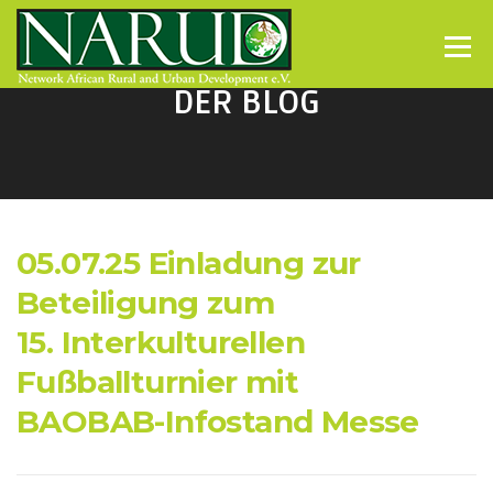
Direkt zum Inhalt
Menü
DER BLOG
05.07.25 Einladung zur
Beteiligung zum
15. Interkulturellen
Fußballturnier mit
BAOBAB-Infostand Messe