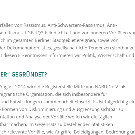
rfällen von Rassismus, Anti-Schwarzem-Rassismus, Anti-
emitismus, LGBTIQ*-Feindlichkeit und von anderen Vorfällen vo
ch im gesamten Berliner Stadtgebiet ereignen, sowie von
der Dokumentation ist es, gesellschaftliche Tendenzen sichtbar zu
t diesen Erkenntnissen informieren wir Politik, Wissenschaft und
TER“ GEGRÜNDET?
August 2014 wird die Registerstelle Mitte von NARUD e.V. als
-migrantische Organisation, die sich insbesondere für
 und Entwicklungszu-sammenarbeit einsetzt. Es ist folgerichtig ei
le Formen von Diskriminierung und Ausgrenzung sichtbar zu
tion und Analyse der Vorfälle wollen wir die täglich
chtbar machen. Im Gegensatz zu bestehenden Statistiken
tlich relevante Vorfälle, wie Angriffe, Beleidigungen, Bedrohung u