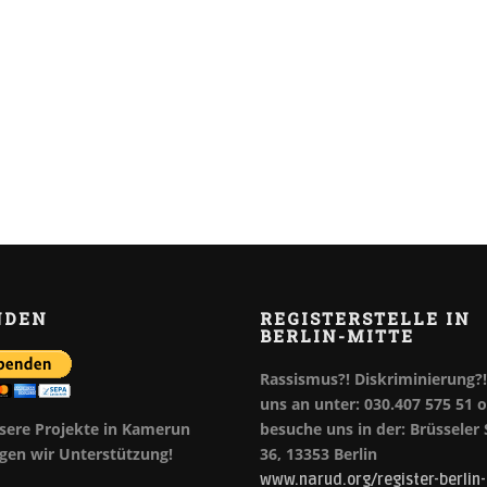
NDEN
REGISTERSTELLE IN
BERLIN-MITTE
Rassismus?! Diskriminierung?!
uns an unter: 030.407 575 51 
sere Projekte in Kamerun
besuche uns in der: Brüsseler
gen wir Unterstützung!
36, 13353 Berlin
www.narud.org/register-berlin-