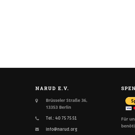
NARUD E.V.
SPE
Brüsseler Straße 36,
13353 Berlin
Tel.: 40 75 75 51
Für un
benöti
info@narud.org