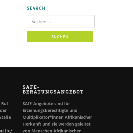
SEARCH
Suchen nach:
SAFE-
BERATUNGSANGEBOT
Ruf
SAfE-Angebote sind für
oder
Erziehungsberechtigte und
 Staße
Multiplikator*innen Afrikanischer
Herkunft und sie werden geleitet
von Menschen Afrikanischer
mitte/