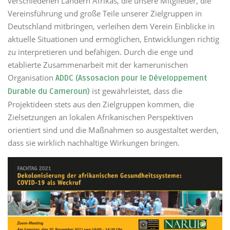
verschiedenen Ländern Afrikas, die unsere Mitglieder, die
Vereinsführung und große Teile unserer Zielgruppen in
Deutschland mitbringen, verleihen dem Verein Einblicke in
aktuelle Situationen und ermöglichen, Entwicklungen richtig
zu interpretieren und befähigen. Durch die enge und
etablierte Zusammenarbeit mit der kamerunischen
Organisation
ADDC (Assosacion pour le Développement
ist gewährleistet, dass die
Durable du Cameroun)
Projektideen stets aus den Zielgruppen kommen, die
Zielsetzungen an lokalen Afrikanischen Perspektiven
orientiert sind und die Maßnahmen so ausgestaltet werden,
dass sie wirklich nachhaltige Wirkungen bringen.