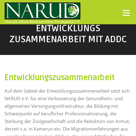
Direkt zum Inhalt
Menü
ENTWICKLUNGS
ZUSAMMENARBEIT MIT ADDC
Entwicklungszusammenarbeit
Auf dem Gebiet der Entwicklungszusammenarbeit setzt sich
NARUD e.V. für eine Verbesserung der Gesundheits- und
allgemeinen Versorgungsinfrastruktur, die Bildung mit
Schwerpunkt auf beruflicher Professionalisierung, die
Stärkung der Zivilgesellschaft und die Reduktion von Armut,
derzeit v.a. in Kamerun ein. Die Migrationserfahrungen aus