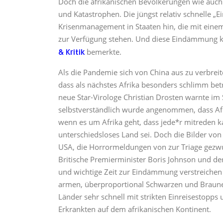
Doch die afrikanischen Bevölkerungen wie auch
und Katastrophen. Die jüngst relativ schnelle „
Krisenmanagement in Staaten hin, die mit einem
zur Verfügung stehen. Und diese Eindämmung k
bemerkte.
& Kritik
Als die Pandemie sich von China aus zu verbrei
dass als nächstes Afrika besonders schlimm betro
neue Star-Virologe Christian Drosten warnte im
selbstverständlich wurde angenommen, dass Afri
wenn es um Afrika geht, dass jede*r mitreden ka
unterschiedsloses Land sei. Doch die Bilder v
USA, die Horrormeldungen von zur Triage gezw
Britische Premierminister Boris Johnson und d
und wichtige Zeit zur Eindämmung verstreichen l
armen, überproportional Schwarzen und Braunen
Länder sehr schnell mit strikten Einreisestopp
Erkrankten auf dem afrikanischen Kontinent.