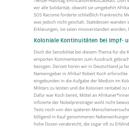
Twitter-Hashtag #AfricansAreNotLabRats. Dort 
wir alle Solidarität, obwohl sie umgekehrt Afri
SOS Racisme forderte schließlich Frankreichs M
was jedoch nicht geschah. Stattdessen wanden 
Erklärungen, sie seien missverstanden worden, 
Koloniale Kontinuitäten bei Impf- 
Doch die Sensibilität bei diesem Thema für die 
empörten Kommentaren zum Ausdruck gebracht wur
bezogen. Derzeit hören wir in Deutschland ja fas
Namensgeber in Afrika? Robert Koch erforschte a
eingebunden in die Aufgabe der Medizin im Kolo
Militärs zu leisten und die Kolonien rentabel z
Dafür war Koch bereit, Mittel an Afrikaner*in
infizierte der Nobelpreisträger wohl nicht bewu
Tests noch von den späteren Menschenversuchen 
billigend in Kauf genommenen Nebenwirkungen 
hohe Dosen verabreicht, die sogar oft zu Erbl