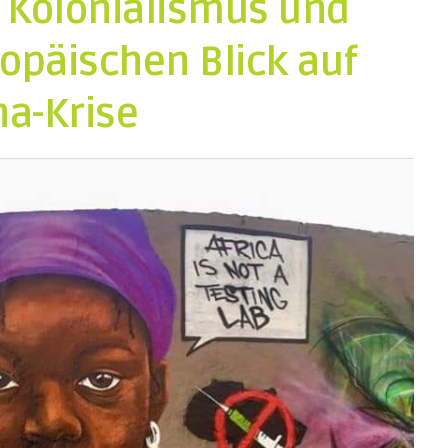
 Kolonialismus und
opäischen Blick auf
na-Krise