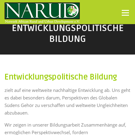
Direkt zum Inhalt
Menü
ENTWICKLUNGSPOLITISCHE
BILDUNG
Entwicklungspolitische Bildung
zielt auf eine weltweite nachhaltige Entwicklung ab. Uns geht
es dabei besonders darum, Perspektiven des Globalen
Südens Gehör zu verschaffen und weltweite Ungleichheiten
abzubauen.
Wir zeigen in unserer Bildungsarbeit Zusammenhänge auf,
ermöglichen Perspektivwechsel, fordern