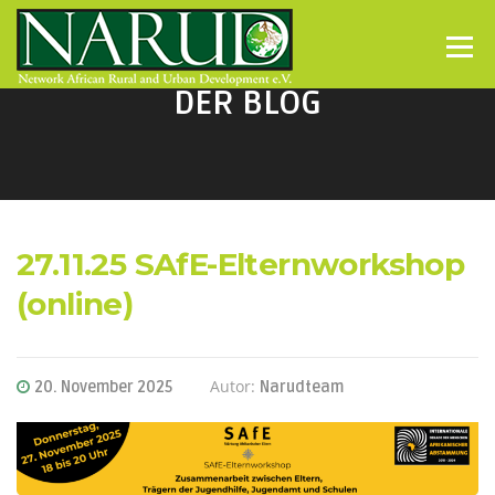
Direkt zum Inhalt
Menü
DER BLOG
27.11.25 SAfE-Elternworkshop
(online)
Autor:
20. November 2025
Narudteam