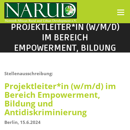
Direkt zum Inhalt
Menü
PROJEKTLEITER*IN (W/M/D)
IM BEREICH
EMPOWERMENT, BILDUNG
UND ANTIDISKRIMINIERUNG
Stellenausschreibung:
Projektleiter*in (w/m/d) im
Bereich Empowerment,
Bildung und
Antidiskriminierung
Berlin, 15.6.2024