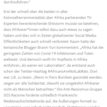
durchzuführen.“
Erst der schnell über die beiden in alter
Kolonialherrenmentalität über Afrika parlierenden TV-
Experten hereinbrechende Shitstorm musste sie belehren,
dass Afrikaner*innen selbst dazu auch etwas zu sagen
haben und dies sich in Zeiten globalisierter Social Media-
Öffentlichkeiten auch schnell verbreitet: Kaum hatte der
kenianische Blogger Bravin Yuri kommentiert: „Afrika hat die
geringsten Zahlen von Covid-19-Infektionen und Toten
weltweit. Und dennoch wollt ihr Impftests in Afrika
einführen, als wären wir Laborratten“, da entstand auch
schon der Twitter-Hashtag #AfricansAreNotLabRats. Dort
war z.B. zu lesen: „Wenn in Paris Bomben gezündet werden,
zeigen wir alle Solidarität, obwohl sie umgekehrt Afrikaner
nicht als Menschen betrachten.“ Die Anti-Rassismus-Gruppe
SOS Racisme forderte schließlich Frankreichs
Medienaufsichtsbehörde auf, die Äußerungen formell zu
verurteilen, was jedoch nicht geschah. Stattdessen wanden