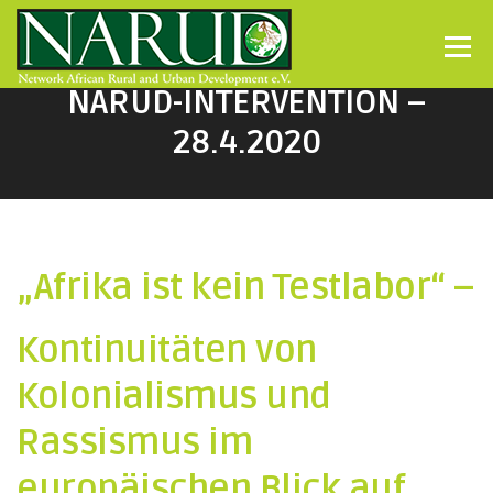
Direkt zum Inhalt
Menü
NARUD-INTERVENTION –
28.4.2020
„Afrika ist kein Testlabor“ –
Kontinuitäten von
Kolonialismus und
Rassismus im
europäischen Blick auf