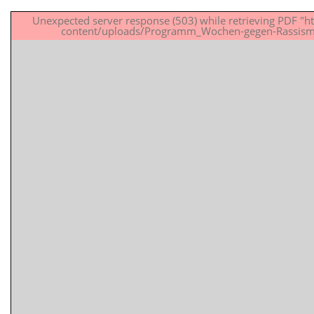
Unexpected server response (503) while retrieving PDF "h
content/uploads/Programm_Wochen-gegen-Rassism